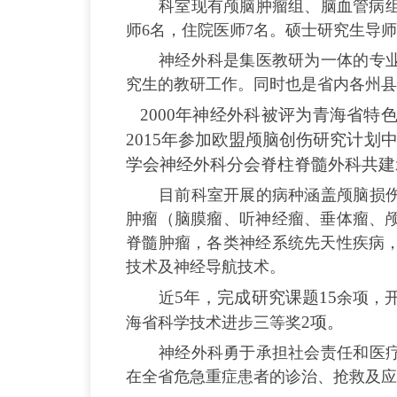
科室现有颅脑肿瘤组、脑血管病组
师6名，住院医师7名。硕士研究生导师
神经外科是集医教研为一体的专
究生的教研工作。同时也是省内各州县
2000年神经外科被评为青海省特色
2015年参加欧盟颅脑创伤研究计划
学会神经外科分会脊柱脊髓外科共建
目前科室开展的病种涵盖颅脑损
肿瘤（脑膜瘤、听神经瘤、垂体瘤、
脊髓肿瘤，各类神经系统先天性疾病
技术及神经导航技术。
5年，完成研究课题15
近
余项，
2项。
海省科学技术进步三等奖
神经外科勇于承担社会责任和医
在全省危急重症患者的诊治、抢救及应