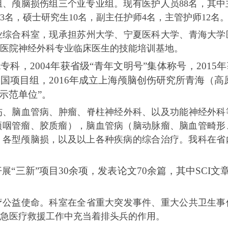
、颅脑损伤组三个亚专业组。现有医护人员88名，其中
3名，硕士研究生10名，副主任护师4名，主管护师12名
业综合科室，现承担苏州大学、宁夏医科大学、青海大学
医院神经外科专业临床医生的技能培训基地。
专科，2004年获省级“青年文明号”集体称号，201
中国项目组，2016年成立上海颅脑创伤研究所青海（
示范单位”。
伤、脑血管病、肿瘤、脊柱神经外科、以及功能神经外科
颅咽管瘤、胶质瘤），脑血管病（脑动脉瘤、脑血管畸形
，各型颅脑损，以及以上各种疾病的综合治疗。我科在省
“三新”项目30余项，发表论文70余篇，其中SCI文章
开展
疗公益使命。科室在全省重大突发事件、重大公共卫生事
急医疗救援工作中充当着排头兵的作用。